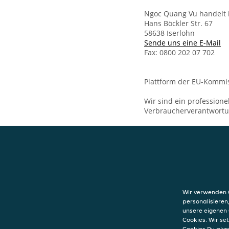
Ngoc Quang Vu handelt 
Hans Böckler Str. 67
58638 Iserlohn
Sende uns eine E-Mail
Fax: 0800 202 07 702
Plattform der EU-Kommis
Wir sind ein professione
Verbraucherverantwort
KONTAKT
Hong Kong Asia-L
Hans Böckler Str
Wir verwenden C
58638
Iserlohn
personalisieren
unsere eigenen 
Cookies. Wir s
Cookies Du akz