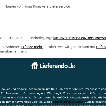
im Namen von Hong Kong Asia-Lieferservice
sion zur Online-Streitbeilegung:
https://ec.europa.eu/consumers/
ller Anbieter.
Erfahre mehr
darüber, wie wir gemeinsam mit
Liefe
ung übernehmen.
INFO
ieferservice
AGB
. 67
Datensc
ookies und andere Technologien, um Dein Benutzererlebnis zu verbessern und
Verwend
, für Analysen zur Optimierung und Werbung in Zusammenarbeit mit Dritten. 
Impres
Cookies und Cookies von Dritten. Wenn Du auf OK klickst, akzeptierst Du die 
etzen immer notwendige Cookies. Wähle
Einstellungen verwalten
, um zu entsch
eptieren möchtest, um Deine Präferenzen anzupassen und um weitere Informa